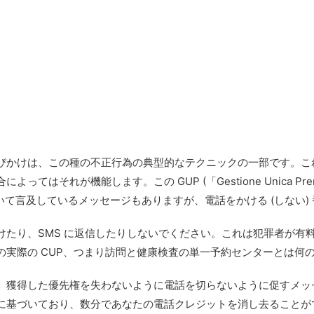
びかけは、この種の不正行為の典型的なテクニックの一部です。こ
はそれが機能します。この GUP (「Gestione Unica Pre
rio」) について言及しているメッセージもありますが、電話をかける (し
けたり、SMS に返信したりしないでください。これは犯罪者が有
の実際の CUP、つまり訪問と健康検査の単一予約センターとは何
、獲得した優先権を失わないように電話を切らないように促すメッ
に基づいており、数分であなたの電話クレジットを消し去ることが