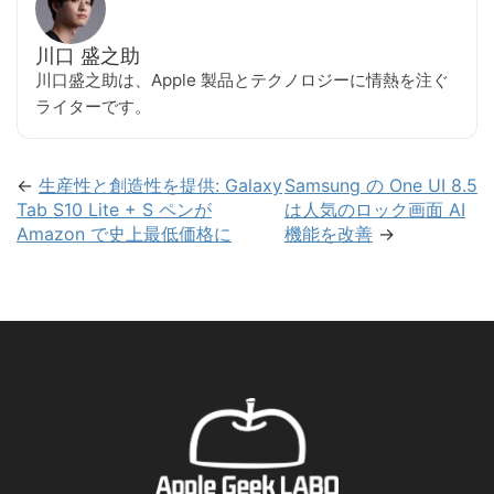
川口 盛之助
川口盛之助は、Apple 製品とテクノロジーに情熱を注ぐ
ライターです。
←
生産性と創造性を提供: Galaxy
Samsung の One UI 8.5
Tab S10 Lite + S ペンが
は人気のロック画面 AI
Amazon で史上最低価格に
機能を改善
→