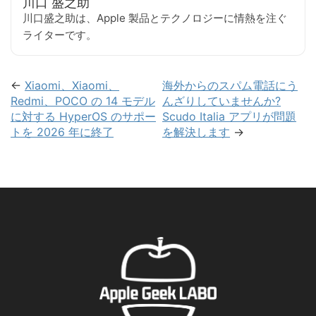
川口 盛之助
川口盛之助は、Apple 製品とテクノロジーに情熱を注ぐ
ライターです。
←
Xiaomi、Xiaomi、
海外からのスパム電話にう
Redmi、POCO の 14 モデル
んざりしていませんか?
に対する HyperOS のサポー
Scudo Italia アプリが問題
トを 2026 年に終了
を解決します
→