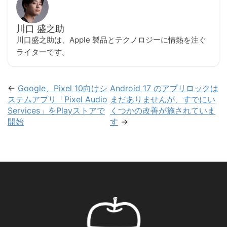
川口 盛之助
川口盛之助は、Apple 製品とテクノロジーに情熱を注ぐ
ライターです。
←
Google、Pixel 10向けシ
Android 17 のアプリロックは
ステムアプリ「Pixel Audio
まだありませんが、すでにい
Services」をPlayストアで
くつかの改善が施されていま
開始
す
→