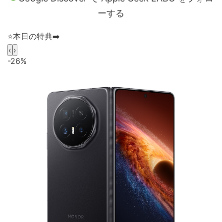
ーする
⭐️本日の特典➡️
‹
›
-26%