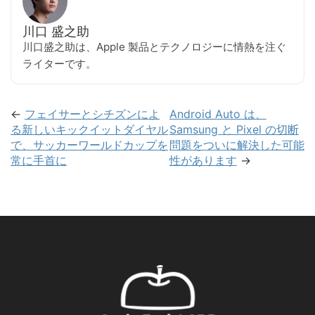
川口 盛之助
川口盛之助は、Apple 製品とテクノロジーに情熱を注ぐ
ライターです。
←
フェイサーとシチズンによ
Android Auto は、
る新しいキックイットダイヤル
Samsung と Pixel の切断
で、サッカーワールドカップを
問題をついに解決した可能
常に手首に
性があります
→