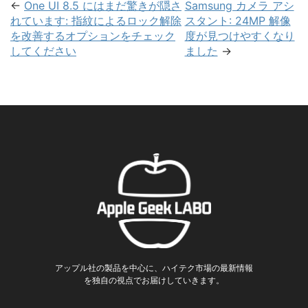
←
One UI 8.5 にはまだ驚きが隠さ
Samsung カメラ アシ
れています: 指紋によるロック解除
スタント: 24MP 解像
を改善するオプションをチェック
度が見つけやすくなり
してください
ました
→
アップル社の製品を中心に、ハイテク市場の最新情報
を独自の視点でお届けしていきます。