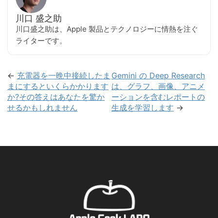
川口 盛之助
川口盛之助は、Apple 製品とテクノロジーに情熱を注ぐ
ライターです。
←
充電器を一晩中接続したま
Gemini の Deep Research
まにするといくらかかります
は、グラフ、画像、アニメ
か?その答えはあなたを驚か
ーションを含むレポートの
せるかもしれません
生成を学習します
→