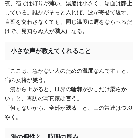
夜、宿では灯りが
薄い
。湯船は小さく、湯面は
静止
している。誰かがそっと入れば、波が
寄せ
て返す。
言葉を交わさなくても、同じ温度に
肩
をならべるだ
けで、見知らぬ人が
隣人
になる。
小さな声が教えてくれること
「ここは、急がない人のための
温度
なんです」と、
宿の女将が
笑う
。
「湯から上がると、世界の
輪郭
が少しだけ
柔らか
い
」と、再訪の写真家は
言う
。
「何もないから、全部が
残る
」と、山の常連は
つぶ
やく
。
湯の個性と、時間の厚み