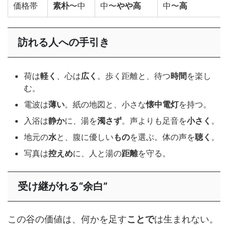
価格帯
素朴
〜中
中〜
やや高
中〜
高
訪れる人への手引き
荷は
軽く
、心は
広く
。歩く距離と、待つ
時間
を楽し
む。
電波は
薄い
。紙の地図と、小さな
懐中電灯
を持つ。
入浴は
静か
に、湯を
濁さず
。声よりも足音を
小さく
。
地元の
水
と、腹に優しい
もの
を選ぶ。体の声を
聴く
。
写真は
控えめ
に、人と湯の
距離
を守る。
受け継がれる“余白”
この谷の価値は、何かを足す
ことで
は生まれない。