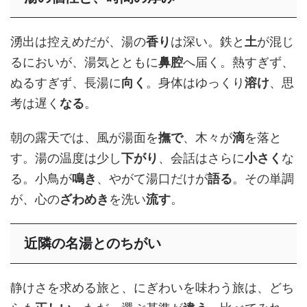
湧出は控えめだが、湯の
香り
は深い。鉄と
土
が混じ
るにおいが、湯気とともに
鼻腔
へ届く。熱すぎず、
ぬるすぎず、長湯に
向く
。身体はゆっくり
溶け
、思
考は遅く
なる
。
朝の露天では、風が湯面を
撫で
、木々が
滴
を落と
す。湯の温度は少し
下がり
、会話はさらに
小さく
な
る。小鳥が
鳴き
、やがて湯口だけが
語る
。その単調
が、心の
ざわめき
を洗い
流す
。
近隣の名湯とのちがい
静けさを求める旅と、にぎわいを味わう旅は、どち