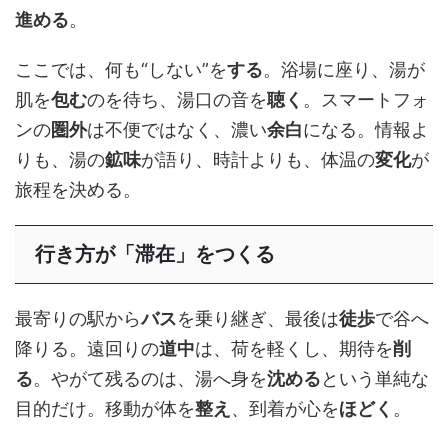
進める
。
ここでは、何も“しない”を
する
。浴場に座り、湯が
肌を
包む
のを待ち、湯口の音を
聴く
。スマートフォ
ンの
圏外
は不便ではなく、濃い
余白
になる。情報よ
りも、湯の
鉱味
が語り、時計よりも、体温の
変化
が
旅程を決める。
行き方が「滞在」をつくる
最寄りの駅から
バス
を乗り継ぎ、最後は
徒歩
で谷へ
降りる。遠回りの
道中
は、荷を軽くし、期待を
削
る
。やがて残るのは、湯へ身を
沈める
という単純な
目的だけ。移動が体を
整え
、到着が心を
ほどく
。