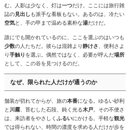
む。人影は少なく、灯は
一つ
だけ。ここには旅行雑
誌の
見出し
も派手な看板もない。あるのは、冷たい
空気
と、手の甲まで温める素朴な
湯
だけだ。
誰にでも開かれているのに、ここを選ぶのはいつも
少数
の人たちだ。彼らは混雑より
静けさ
、便利さよ
り
手触り
を選ぶ。偶然ではなく、必要が呼んだ
場所
として、この谷を見つけるのだ。
なぜ、限られた人だけが通うのか
舗装が切れてからが、旅の
本番
になる。ゆるい砂利
と
川霧
、苔むした石段、鈍く光る
木戸
。その不便さ
は、来訪者をやさしく
ふるい
にかける。手軽な
観光
では得られない、時間の濃度を求める人だけが歩を