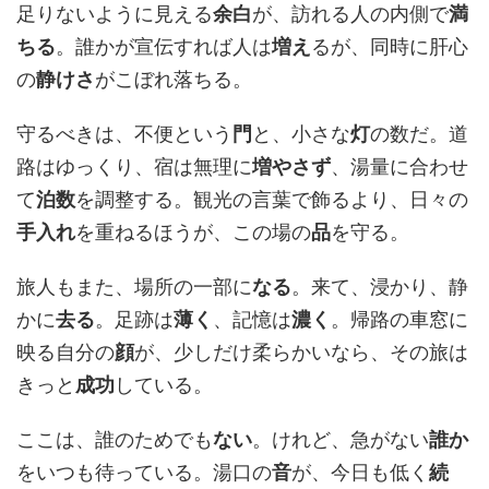
足りないように見える
余白
が、訪れる人の内側で
満
ちる
。誰かが宣伝すれば人は
増え
るが、同時に肝心
の
静けさ
がこぼれ落ちる。
守るべきは、不便という
門
と、小さな
灯
の数だ。道
路はゆっくり、宿は無理に
増やさず
、湯量に合わせ
て
泊数
を調整する。観光の言葉で飾るより、日々の
手入れ
を重ねるほうが、この場の
品
を守る。
旅人もまた、場所の一部に
なる
。来て、浸かり、静
かに
去る
。足跡は
薄く
、記憶は
濃く
。帰路の車窓に
映る自分の
顔
が、少しだけ柔らかいなら、その旅は
きっと
成功
している。
ここは、誰のためでも
ない
。けれど、急がない
誰か
をいつも待っている。湯口の
音
が、今日も低く
続