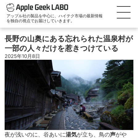
アップル社の製品を中心に、ハイテク市場の最新情報
を独自の視点でお届けしていきます。
長野の山奥にある忘れられた温泉村が
一部の人々だけを惹きつけている
2025年10月8日
夜が浅いのに、谷あいに
湯気
が立ち、鳥の
声
がや