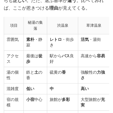
らも
正しい
。ただ、選ぶ基準が
違う
。比べてみれ
ば、ここが惹きつける
理由
が見えてくる。
秘湯の集
項目
渋温泉
草津温泉
落
雰囲気
素朴
・静
レトロ
・街歩
活気
・湯街
寂
き
アクセ
最後は
徒
駅から
バス
良
高速から
容易
ス
歩
好
湯の個
鉄と
土
の
硫黄の
香
強酸性の
力強
性
香
さ
混雑度
低い
中
高い
宿の規
小宿
中心
旅館が
多彩
大型旅館が
充
模
実