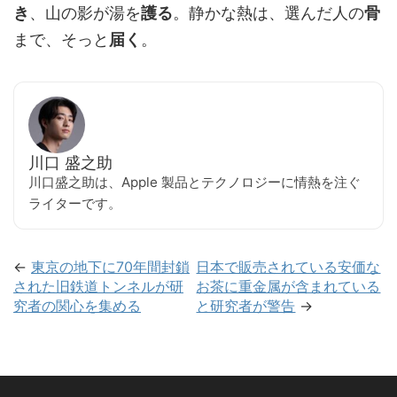
き
、山の影が湯を
護る
。静かな熱は、選んだ人の
骨
まで、そっと
届く
。
川口 盛之助
川口盛之助は、Apple 製品とテクノロジーに情熱を注ぐ
ライターです。
←
東京の地下に70年間封鎖
日本で販売されている安価な
された旧鉄道トンネルが研
お茶に重金属が含まれている
究者の関心を集める
と研究者が警告
→