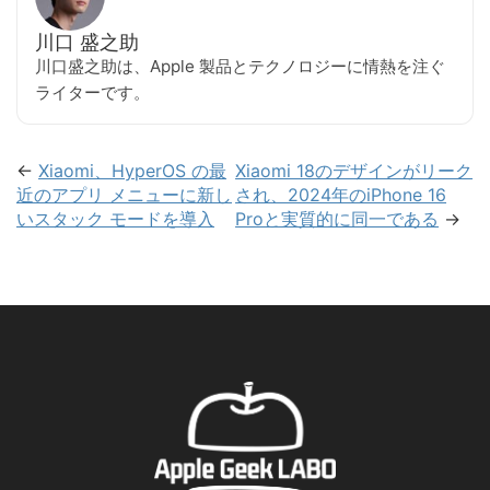
川口 盛之助
川口盛之助は、Apple 製品とテクノロジーに情熱を注ぐ
ライターです。
←
Xiaomi、HyperOS の最
Xiaomi 18のデザインがリーク
近のアプリ メニューに新し
され、2024年のiPhone 16
いスタック モードを導入
Proと実質的に同一である
→