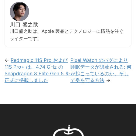
川口 盛之助
川口盛之助は、Apple 製品とテクノロジーに情熱を注ぐ
ライターです。
←
Redmagic 11S Pro および
Pixel Watch のバグにより
11S Pro+ は、4.74 GHz の
睡眠データが隠蔽される: 何
Snapdragon 8 Elite Gen 5 を
が起こっているのか、そし
正式に搭載しました
て身を守る方法
→