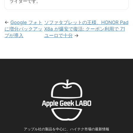
ライターです。
←
Google フォト
ソファタブレットの王様、HONOR Pad
に増分バックアッ
X8a が爆安で復活: クーポン利用で 71
プが導入
ユーロで十分
→
アップル社の製品を中心に、ハイテク市場の最新情報