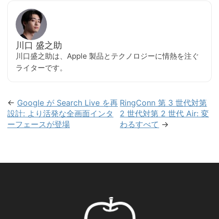
川口 盛之助
川口盛之助は、Apple 製品とテクノロジーに情熱を注ぐ
ライターです。
←
Google が Search Live を再
RingConn 第 3 世代対第
設計: より活発な全画面インタ
2 世代対第 2 世代 Air: 変
ーフェースが登場
わるすべて
→