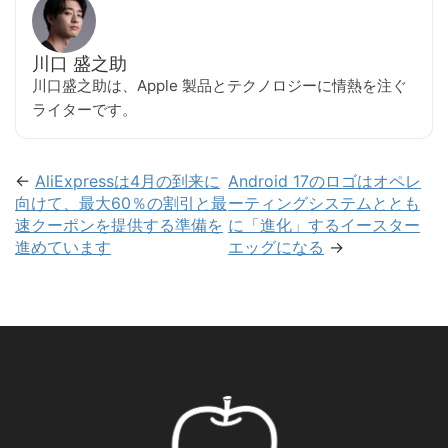
川口 盛之助
川口盛之助は、Apple 製品とテクノロジーに情熱を注ぐ
ライターです。
←
AliExpressは4月の到来に
Android 17のロゴはオペレ
向けて、最大60％の割引と最
ーティングシステムととも
速クーポンを提供する準備を
に「進化」するイースター
進めています
エッグになる
→