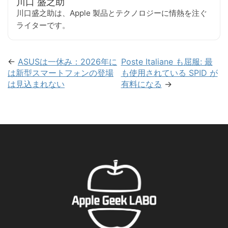
川口 盛之助
川口盛之助は、Apple 製品とテクノロジーに情熱を注ぐ
ライターです。
←
ASUSは一休み：2026年に
Poste Italiane も屈服: 最
は新型スマートフォンの登場
も使用されている SPID が
は見込まれない
有料になる
→