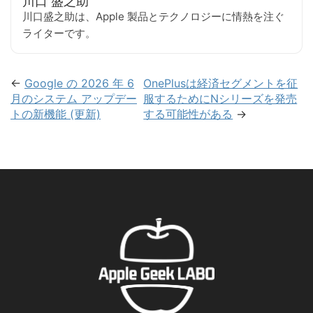
川口 盛之助
川口盛之助は、Apple 製品とテクノロジーに情熱を注ぐ
ライターです。
←
Google の 2026 年 6
OnePlusは経済セグメントを征
月のシステム アップデー
服するためにNシリーズを発売
トの新機能 (更新)
する可能性がある
→