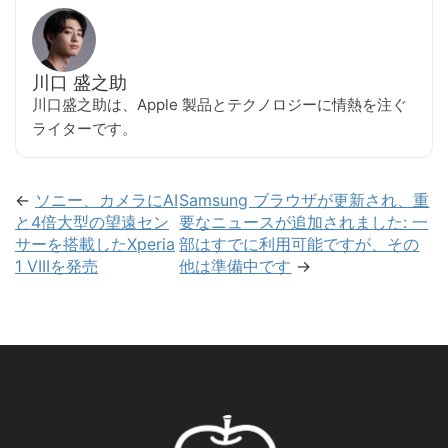
川口 盛之助
川口盛之助は、Apple 製品とテクノロジーに情熱を注ぐ
ライターです。
←
ソニー、カメラにAI
Samsung ブラウザが更新され、重
と4倍大型の望遠セン
要なニュースが追加されました: 一
サーを搭載したXperia
部はすでに利用可能ですが、その
1 VIIIを発売
他は準備中です
→