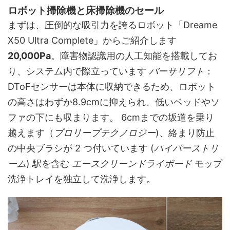
ロボット掃除機と床掃除機のセール
まずは、圧倒的な吸引力を誇るロボット「Dreame
X50 Ultra Complete」からご紹介します
20,000Pa
。障害物認識用の人工知能を搭載してお
り、システム内で際立っています
バーサリフト
：
DToFセンサーは本体に収納できるため、ロボット
の高さはわずか8.9cmに抑えられ、低いベッドやソ
ファの下にも収まります。 6cmまでの坂道を乗り
越えます（
プロリープテクノロジー
)、絡まり防止
の中央ブラシが 2 つ付いています (
ハイパーストリ
ーム
) 駅を含む
エースクリーンドライボード
モップ
洗浄トレイを独立して洗浄します。