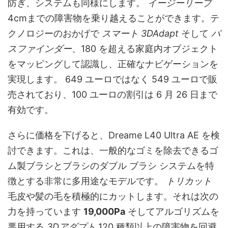
防ぎ、システムも同様にします。
イージーリープ
4cmまでの障害物を乗り越えることができます。テ
クノロジーのおかげで
スマート 3DAdapt
そして
パ
スファインダー
、180 を超える家庭内オブジェクト
をマッピングして認識し、正確なナビゲーションを
実現します。 649 ユーロではなく 549 ユーロで販
売されており、100 ユーロの割引は 6 月 26 日まで
有効です。
さらに価格を下げると、Dreame L40 Ultra AE を検
討できます。これは、一般的なゴミを除去できるゴ
ム製ブラシとブラシのダブル ブラシ システムを特
徴とする非常に多用途なモデルです。
トリカット
毛皮や髪の毛を積極的にカットします。それは次の
力を持っています
19,000Pa
そしてアルゴリズムを
悪用する
3Dアダプト
120 種類以上の障害物を回避