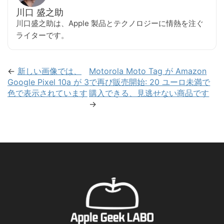
川口 盛之助
川口盛之助は、Apple 製品とテクノロジーに情熱を注ぐ
ライターです。
←
新しい画像では、
Motorola Moto Tag が Amazon
Google Pixel 10a が 3
で再び販売開始: 20 ユーロ未満で
色で表示されています
購入できる、見逃せない商品です
→