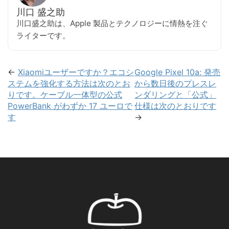
川口 盛之助
川口盛之助は、Apple 製品とテクノロジーに情熱を注ぐ
ライターです。
←
Xiaomiユーザーですか？エコシ
Google Pixel 10a: 発売
ステムを強化する方法は次のとお
から数日後のプレスレ
りです。ケーブル一体型の公式
ンダリングと「公式」
PowerBank がわずか 17 ユーロで
仕様は次のとおりです
す
→