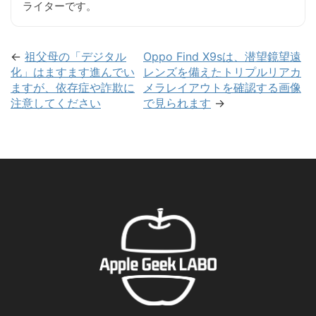
ライターです。
←
祖父母の「デジタル
Oppo Find X9sは、潜望鏡望遠
化」はますます進んでい
レンズを備えたトリプルリアカ
ますが、依存症や詐欺に
メラレイアウトを確認する画像
注意してください
で見られます
→