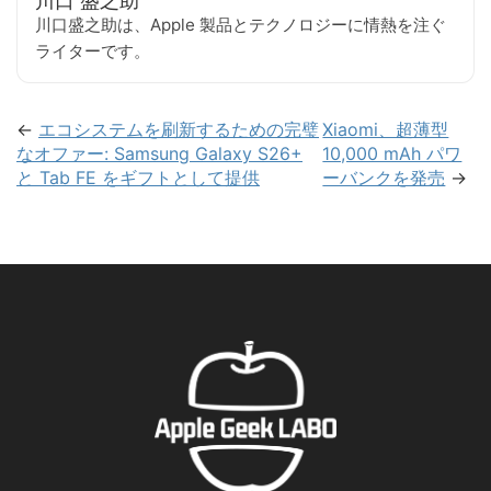
川口 盛之助
川口盛之助は、Apple 製品とテクノロジーに情熱を注ぐ
ライターです。
←
エコシステムを刷新するための完璧
Xiaomi、超薄型
なオファー: Samsung Galaxy S26+
10,000 mAh パワ
と Tab FE をギフトとして提供
ーバンクを発売
→