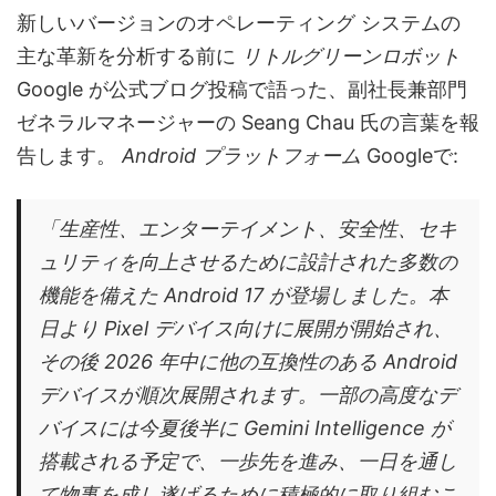
新しいバージョンのオペレーティング システムの
主な革新を分析する前に
リトルグリーンロボット
Google が公式ブログ投稿で語った、副社長兼部門
ゼネラルマネージャーの Seang Chau 氏の言葉を報
告します。
Android プラットフォーム
Googleで:
「生産性、エンターテイメント、安全性、セキ
ュリティを向上させるために設計された多数の
機能を備えた Android 17 が登場しました。本
日より Pixel デバイス向けに展開が開始され、
その後 2026 年中に他の互換性のある Android
デバイスが順次展開されます。一部の高度なデ
バイスには今夏後半に Gemini Intelligence が
搭載される予定で、一歩先を進み、一日を通し
て物事を成し遂げるために積極的に取り組むこ