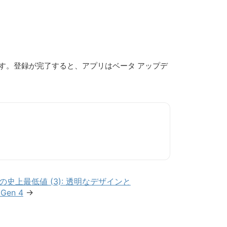
ます。登録が完了すると、アプリはベータ アップデ
one の史上最低値 (3): 透明なデザインと
 Gen 4
→