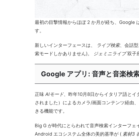
最初の目撃情報からほぼ 2 か月が経ち、Googl
す。
新しいインターフェースは、
ライブ検索
、会話型
索モードしかありません)。
ジェミニライブ
双子
Google アプリ: 音声と音楽検
正味
AIモード
、昨年10月8日からイタリア語とイ
されました）によるカメラ/画面コンテンツ経由
きる機能です。
Big G が時代にとらわれて音声検索インター
Android エコシステム全体の美的基準が (
素材3 