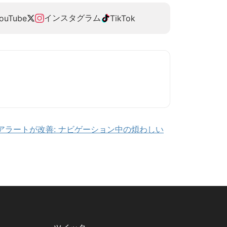
インスタグラム
ouTube
TikTok
 マップのアラートが改善: ナビゲーション中の煩わしい