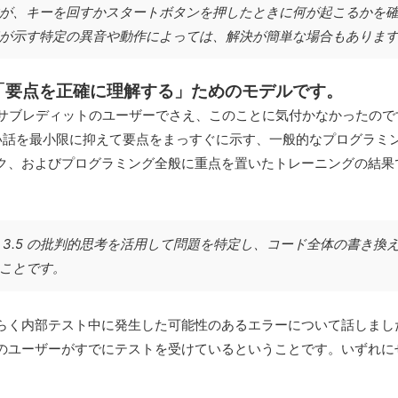
が、キーを回すかスタートボタンを押したときに何が起こるかを
が示す特定の異音や動作によっては、解決が簡単な場合もありま
「要点を正確に理解する」ためのモデルです。
iAI サブレディットのユーザーでさえ、このことに気付かなかった
のない話を最小限に抑えて要点をまっすぐに示す、一般的なプログラミ
ク、およびプログラミング全般に重点を置いたトレーニングの結果
 3.5 の批判的思考を活用して問題を特定し、コード全体の書き換
ことです。
く内部テスト中に発生した可能性のあるエラーについて話しました。
のユーザーがすでにテストを受けているということです。いずれに