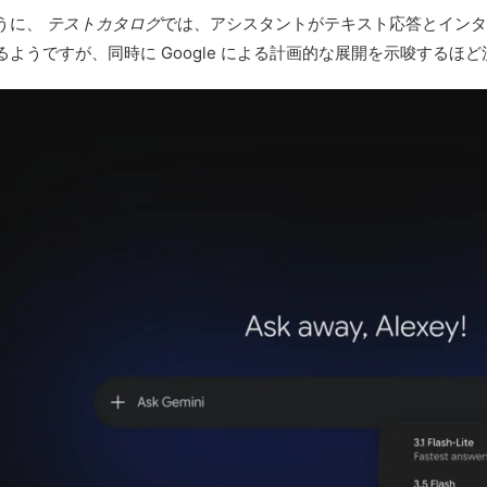
うに、
テストカタログ
では、アシスタントがテキスト応答とインタ
ようですが、同時に Google による計画的な展開を示唆するほ