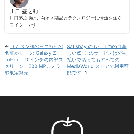
川口 盛之助
川口盛之助は、Apple 製品とテクノロジーに情熱を注ぐ
ライターです。
←
サムスン初の三つ折りの
Satispay のもう 1 つの目新
名前がリーク: Galaxy Z
しい点: このサービスは分割
TriFold、10インチの内部ス
払いであってもすべての
クリーン、200 MPカメラ、
MediaWorld ストアで利用可
超限定発売
能です
→