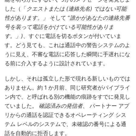
した（「
クエスト
または
(連絡先名) ではない可能
性があります。」
そして “
誰かがあなたの連絡先番
号を装って電話をかけている可能性がありま
す。」
)
、すぐに電話を切るボタンが付いていま
す。どう見ても、これは通話中の警告システムのよ
うに見え、不審な電話に応答した瞬間に手遅れにな
る前に介入するように設計されています。
しかし、それは孤立した形で現れる新しいものでは
ありません。約 1 か月前、同じ研究者がパイプライ
ン内で、と呼ばれる別の機能の痕跡をすでに発見し
ていました。
確認済みの発信者、
パートナー アプ
リからの通話を認証できるオペレーティング シス
テム レベルのシステムで、未確認の番号による通
話を自動的に拒否します。