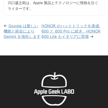
川口盛之助は、Apple 製品とテクノロジーに情熱を注ぐ
ライターです。
←
Google は新しい
HONOR がハットトリックを達成:
機能と統合により
600 と 600 Pro に続き、HONOR
Gemini を強化します
600 Lite もイタリアに登場
→