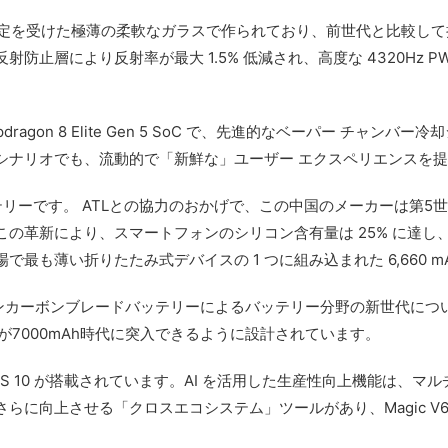
ease 認定を受けた極薄の柔軟なガラスで作られており、前世代と比較
層により反射率が最大 1.5% 低減され、高度な 4320Hz PWM 
。
dragon 8 Elite Gen 5 SoC で、先進的なベーパー チャン
シナリオでも、流動的で「新鮮な」ユーザー エクスペリエンスを
ンバッテリーです。 ATLとの協力のおかげで、この中国のメーカーは
の革新により、スマートフォンのシリコン含有量は 25% に達
最も薄い折りたたみ式デバイスの 1 つに組み込まれた 6,660 m
シリコンカーボンブレードバッテリーによるバッテリー分野の新世代に
スが7000mAh時代に突入できるように設計されています。
MagicOS 10 が搭載されています。AI を活用した生産性向上機能
に向上させる「クロスエコシステム」ツールがあり、Magic V6 