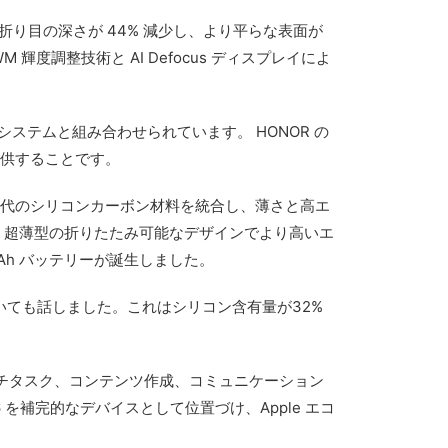
して折り目の深さが 44% 減少し、より平らな表面が
輝度調整技術と AI Defocus ディスプレイによ
バー冷却システムと組み合わせられています。 HONOR の
提供することです。
第5世代のシリコンカーボン材料を統合し、薄さと高エ
し、超薄型の折りたたみ可能なデザインでより高いエ
Ah バッテリーが誕生しました。
ついても話しました。これはシリコン含有量が32%
は、マルチタスク、コンテンツ作成、コミュニケーション
を補完的なデバイスとして位置づけ、Apple エコ