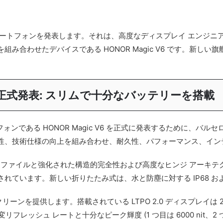
たみスマートフォンを発表します。それは、高度なディスプレイ エンジ
み合わせたデバイスである HONOR Magic V6 です。新し
WC で正式発表: スリムで十分なバッテリーを搭載
ある HONOR Magic V6 を正式に発表するために、バルセロナで開催
性、技術仕様の向上を組み合わせ、耐久性、パフォーマンス、イン
ローズド プロファイルと強化された構造的完全性および高度なヒンジ ア
ています。新しい折りたたみ式は、水と防塵に対する IP68 および
クリーンを提供します。搭載されている LTPO 2.0 ディスプレイは 2 つ
 の可変リフレッシュ レートと十分なピーク輝度 (1 つ目は 6000 nit、2 