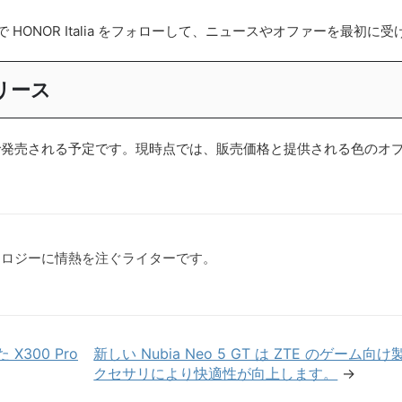
am で HONOR Italia をフォローして、ニュースやオファーを最初
リリース
部の市場で発売される予定です。現時点では、販売価格と提供される色
クノロジーに情熱を注ぐライターです。
300 Pro
新しい Nubia Neo 5 GT は ZTE のゲー
クセサリにより快適性が向上します。
→