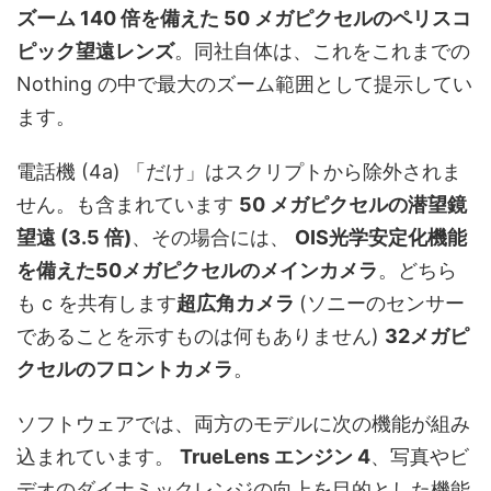
ズーム 140 倍を備えた 50 メガピクセルのペリスコ
ピック望遠レンズ
。同社自体は、これをこれまでの
Nothing の中で最大のズーム範囲として提示してい
ます。
電話機 (4a) 「だけ」はスクリプトから除外されま
せん。も含まれています
50 メガピクセルの潜望鏡
望遠 (3.5 倍)
、その場合には、
OIS光学安定化機能
を備えた50メガピクセルのメインカメラ
。どちら
も c を共有します
超広角カメラ
(ソニーのセンサー
であることを示すものは何もありません)
32メガピ
クセルのフロントカメラ
。
ソフトウェアでは、両方のモデルに次の機能が組み
込まれています。
TrueLens エンジン 4
、写真やビ
デオのダイナミックレンジの向上を目的とした機能