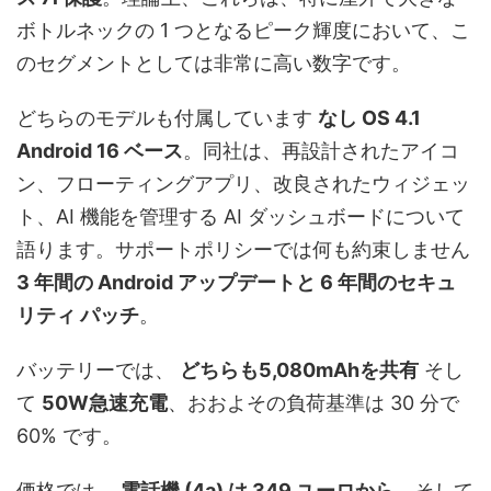
ボトルネックの 1 つとなるピーク輝度において、こ
のセグメントとしては非常に高い数字です。
どちらのモデルも付属しています
なし OS 4.1
Android 16 ベース
。同社は、再設計されたアイコ
ン、フローティングアプリ、改良されたウィジェッ
ト、AI 機能を管理する AI ダッシュボードについて
語ります。サポートポリシーでは何も約束しません
3 年間の Android アップデートと 6 年間のセキュ
リティ パッチ
。
バッテリーでは、
どちらも5,080mAhを共有
そし
て
50W急速充電
、おおよその負荷基準は 30 分で
60% です。
価格では、
電話機 (4a) は 349 ユーロから
、そして