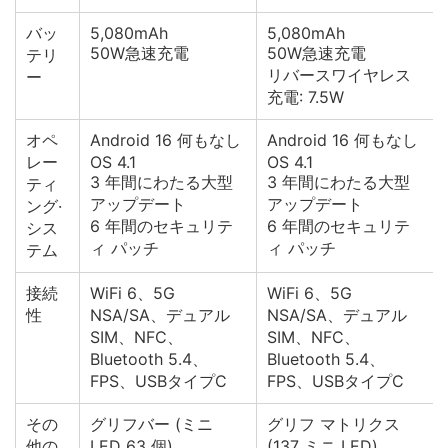
バッ
5,080mAh
5,080mAh
50W急速充電
50W急速充電
テリ
リバースワイヤレス
ー
充電: 7.5W
オペ
Android 16 何もなし
Android 16 何もなし
レー
OS 4.1
OS 4.1
3 年間にわたる大型
3 年間にわたる大型
ティ
アップデート
アップデート
ング·
6 年間のセキュリテ
6 年間のセキュリテ
シス
ィ パッチ
ィ パッチ
テム
接続
WiFi 6、5G
WiFi 6、5G
性
NSA/SA、デュアル
NSA/SA、デュアル
SIM、NFC、
SIM、NFC、
Bluetooth 5.4、
Bluetooth 5.4、
FPS、USBタイプC
FPS、USBタイプC
その
グリフバー (ミニ
グリフ マトリクス
他の
LED 63 個)
(137 ミニ LED)