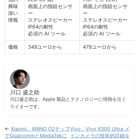
興味
画面上の指紋センサ
画面上の指紋センサ
深い
ー
ー
情報
ステレオスピーカー
ステレオスピーカー
IP64の耐性
IP64の耐性
必須の AI ツール
必須の AI ツール
価格
349ユーロから
479ユーロから
川口 盛之助
川口盛之助は、Apple 製品とテクノロジーに情熱を注ぐ
ライターです。
←
Xiaomi、XRING O2チップ
Vivo、Vivo X300 Ultra メ
でQualcommとMediaTekに
インカメラの技術的詳細を