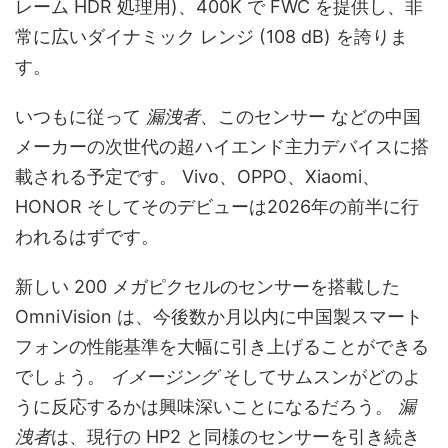
レーム HDR 処理用
)、400K で FWC を提供し、非
常に広いダイナミック レンジ (108 dB) を誇りま
す。
いつもに従って
漏洩者
、このセンサー
などの中国
メーカーの次世代の超ハイエンド主力デバイスに搭
載される予定です。
Vivo、OPPO、Xiaomi、
HONOR
そしてそのデビューは2026年の前半に行
われるはずです。
新しい 200 メガピクセルのセンサーを搭載した
OmniVision は、今後数か月以内に中国製スマート
フォンの性能基準を大幅に引き上げることができる
でしょう。
イメージング
そしてサムスンがどのよ
うに反応するかは興味深いことになるだろう。
漏
洩者
は、現行の HP2 と同様のセンサーを引き続き