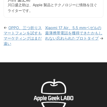
川口盛之助は、Apple 製品とテクノロジーに情熱を注ぐ
ライターです。
←
OPPO、三つ折りス
Xiaomi 17 Air、5.5 mmベゼルの
マートフォンを試すも
最薄携帯電話を獲得できたかもし
マーケティングはまだ
れない忘れられたプロトタイプ
→
遠い