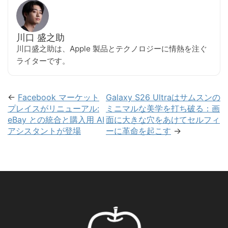
川口 盛之助
川口盛之助は、Apple 製品とテクノロジーに情熱を注ぐ
ライターです。
←
Facebook マーケット
Galaxy S26 Ultraはサムスンの
プレイスがリニューアル:
ミニマルな美学を打ち破る：画
eBay との統合と購入用 AI
面に大きな穴をあけてセルフィ
アシスタントが登場
ーに革命を起こす
→