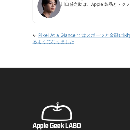
川口盛之助は、Apple 製品とテ
←
Pixel At a Glance ではスポーツと金
るようになりました