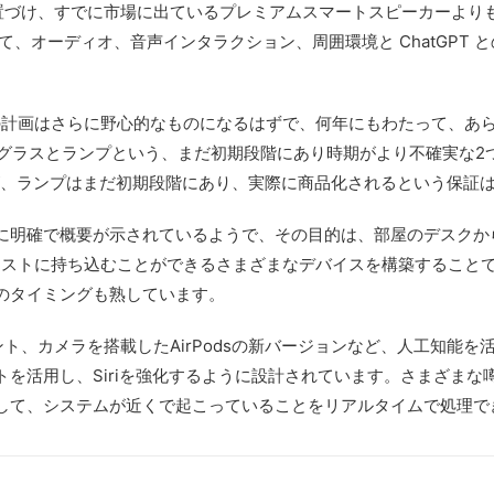
位置づけ、すでに市場に出ているプレミアムスマートスピーカーよりも
て、オーディオ、音声インタラクション、周囲環境と ChatGPT
Iの計画はさらに野心的なものになるはずで、何年にもわたって、あ
グラスとランプという、まだ初期段階にあり時期がより不確実な2
が、ランプはまだ初期段階にあり、実際に商品化されるという保証
はすでに明確で概要が示されているようで、その目的は、部屋のデスク
コンテキストに持ち込むことができるさまざまなデバイスを構築すること
のタイミングも熟しています。
ダント、カメラを搭載したAirPodsの新バージョンなど、人工知
活用し、Siriを強化するように設計されています。さまざまな噂に
して、システムが近くで起こっていることをリアルタイムで処理で