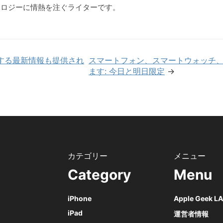
クノロジーに情熱を注ぐライターです。
融に関する最新情報も提供され
スマートフォン、スマートウォッチ
ます: 今日と明日限定
→
Category
Menu
iPhone
Apple Geek 
iPad
運営者情報