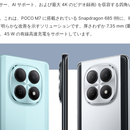
イン センサー、AI サポート、および最大 4K のビデオ録画) を収容する四
です。これは、POCO M7 に搭載されている Snapdragon 685 (
らかな改善を示すソリューションです。厚さわずか 7.35 mm (重
おり、45 W の有線高速充電をサポートしています。