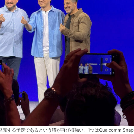
る予定であるという噂が再び根強い。1つはQualcomm Snapdrago