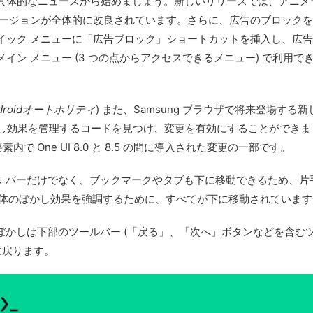
具体的なニュースから始めましょう。新しいリリースでは、アニメ
バージョンが全体的に改良されています。さらに、広告のブロック
イック メニューに「広告ブロック」ショートカットを挿入し、広
イン メニュー (3 つの点からアクセスできるメニュー) で利用
droidオートホリティ
) また、Samsung ブラウザで将来登場す
ーのぼかし効果を管理するコードを見つけ、変更を有効にすることがで
で One UI 8.0 と 8.5 の間に導入された変更の一部です。
ドレス バーだけでなく、ブックマークやタブも下に移動できるため、
ン全体のぼかし効果を強調するために、すべてが下に移動されています
ぼかしは下部のツールバー (「戻る」、「次へ」ボタンなどを含むツ
に戻ります。