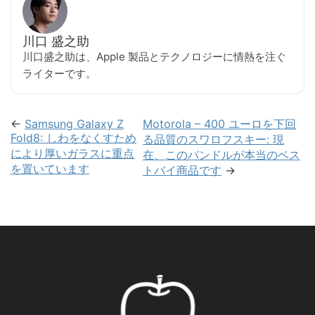
川口 盛之助
川口盛之助は、Apple 製品とテクノロジーに情熱を注ぐ
ライターです。
←
Samsung Galaxy Z
Motorola – 400 ユーロを下回
Fold8: しわをなくすため
る品質のスワロフスキー: 現
により厚いガラスに重点
在、このバンドルが本当のベス
を置いています
トバイ商品です
→