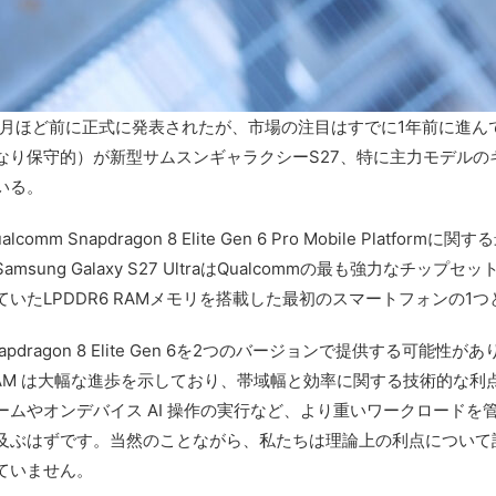
か月ほど前に正式に発表されたが、市場の注目はすでに1年前に進ん
り保守的）が新型サムスンギャラクシーS27、特に主力モデルの
いる。
 Snapdragon 8 Elite Gen 6 Pro Mobile Plat
ung Galaxy S27 UltraはQualcommの最も強力なチ
いたLPDDR6 RAMメモリを搭載した最初のスマートフォンの1
ragon 8 Elite Gen 6を2つのバージョンで提供する可能性
 RAM は大幅な進歩を示しており、帯域幅と効率に関する技術的な
ムやオンデバイス AI 操作の実行など、より重いワークロードを
及ぶはずです。当然のことながら、私たちは理論上の利点について
ていません。