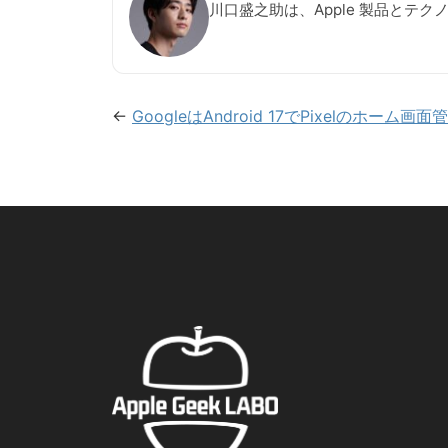
川口盛之助は、Apple 製品とテ
←
GoogleはAndroid 17でPixelのホーム