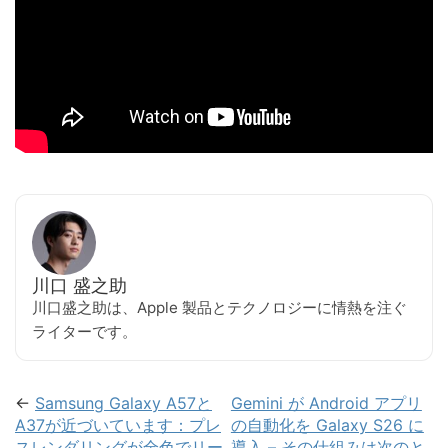
川口 盛之助
川口盛之助は、Apple 製品とテクノロジーに情熱を注ぐ
ライターです。
←
Samsung Galaxy A57と
Gemini が Android アプリ
A37が近づいています：プレ
の自動化を Galaxy S26 に
スレンダリングが全色でリー
導入 – その仕組みは次のと