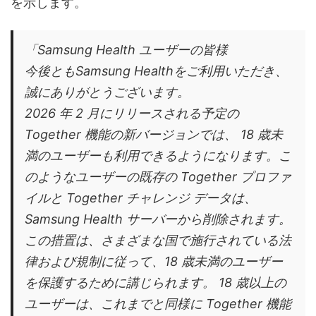
を示します。
「
Samsung Health ユーザーの皆様
今後ともSamsung Healthをご利用いただき、
誠にありがとうございます。
2026 年 2 月にリリースされる予定の
Together 機能の新バージョンでは、
18 歳未
満のユーザーも利用できるようになります。こ
のようなユーザーの既存の Together プロファ
イルと Together チャレンジ データは、
Samsung Health サーバーから削除されます。
この措置は、さまざまな国で施行されている法
律および規制に従って、18 歳未満のユーザー
を保護するために講じられます。 18 歳以上の
ユーザーは、これまでと同様に Together 機能