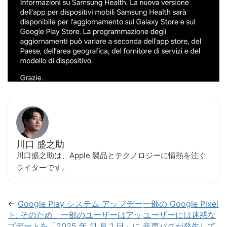
川口 盛之助
川口盛之助は、Apple 製品とテクノロジーに情熱を注ぐ
ライターです。
←
Google Play システム アップデー
一部の Google Pixel
ト: そのため、一部のユーザーはアッ
ユーザーには迷惑な
プデートを「2025 年 11 月 1 日」に
音声バグが発生して