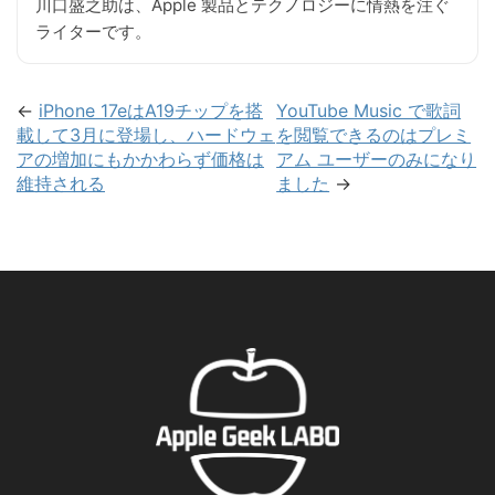
川口盛之助は、Apple 製品とテクノロジーに情熱を注ぐ
ライターです。
←
iPhone 17eはA19チップを搭
YouTube Music で歌詞
載して3月に登場し、ハードウェ
を閲覧できるのはプレミ
アの増加にもかかわらず価格は
アム ユーザーのみになり
維持される
ました
→