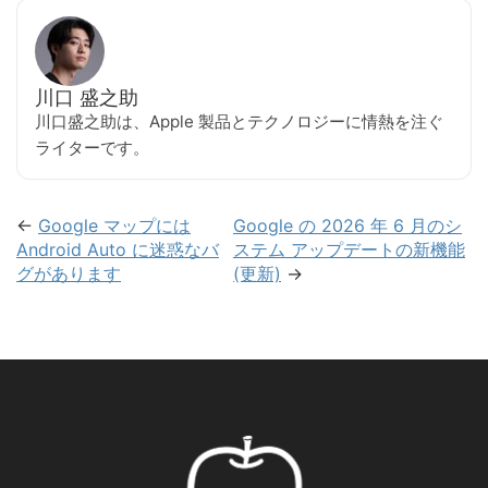
川口 盛之助
川口盛之助は、Apple 製品とテクノロジーに情熱を注ぐ
ライターです。
←
Google マップには
Google の 2026 年 6 月のシ
Android Auto に迷惑なバ
ステム アップデートの新機能
グがあります
(更新)
→