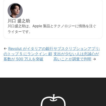
川口 盛之助
川口盛之助は、Apple 製品とテクノロジーに情熱を注ぐ
ライターです。
←
Revolut がイタリアの銀行
サブスクリプションアプリ:
のトップ 5 にランクイン: 顧
支出が少ない人は忠誠心が
客数が 500 万人を突破
高いことが調査で判明
→