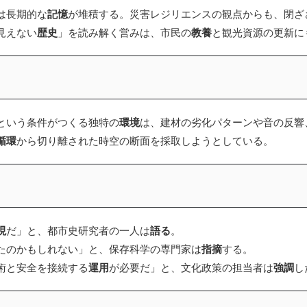
は長期的な
記憶
が堆積する。災害レジリエンスの観点からも、閉ざ
見えない
歴史
」を読み解く営みは、市民の
教養
と観光資源の更新に
という条件がつくる独特の
環境
は、建材の劣化パターンや音の反響
循環
から切り離された時空の断面を採取しようとしている。
現
だ」と、都市史研究者の一人は
語る
。
たのかもしれない」と、保存科学の専門家は
指摘
する。
術と安全を接続する
運用
が必要だ」と、文化政策の担当者は
強調
し