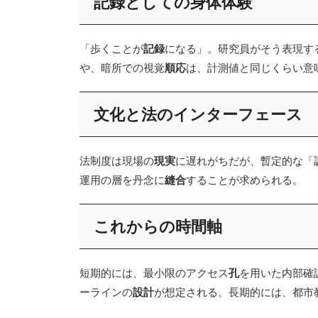
記録としての身体体験
「歩くことが
記録
になる」。研究員がそう表現す
や、暗所での視覚
順応
は、計測値と同じくらい意
文化と法のインターフェース
法制度は現場の
現実
に遅れがちだが、暫定的な「
運用の層を丹念に
縫合
することが求められる。
これからの時間軸
短期的には、最小限のアクセス
孔
を用いた内部確
ーラインの
設計
が想定される。長期的には、都市