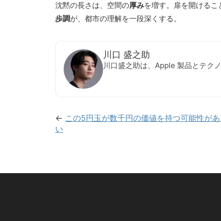
沈黙の長さは、空間の
厚み
を増す。扉を開けるこ
歩調
が、都市の理解を一段深くする。
川口 盛之助
川口盛之助は、Apple 製品とテ
←
この5円玉が数千円の価値を持つ可能性が
い