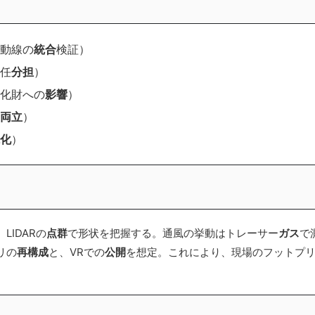
動線の
統合
検証）
任
分担
）
化財への
影響
）
両立
）
化
）
LIDARの
点群
で形状を把握する。通風の挙動はトレーサー
ガス
で
リの
再構成
と、VRでの
公開
を想定。これにより、現場のフットプ