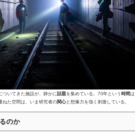
についてきた施設が、静かに
話題
を集めている。70年という
時間
は
重ねた空間は、いま研究者の
関心
と想像力を強く刺激している。
るのか