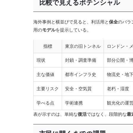
比較で見えるポテンシャル
海外事例と横並びで見ると、利活用と
保全
のバラ
用の
モデル
を提示している。
指標
東京の旧トンネル
ロンドン・
現状
封鎖・調査準備
部分公開・
主な価値
都市インフラ史
物流史・地
主要リスク
安全・空気質
老朽・湿度
学べる点
学術連携
観光化の運
表が示すのは、単純な
復活
ではなく、段階的な
最