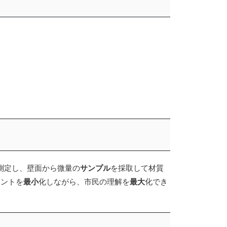
測定し、壁面から微量の
サンプル
を採取して材質
リントを
最小
化しながら、市民の理解を
最大
化でき