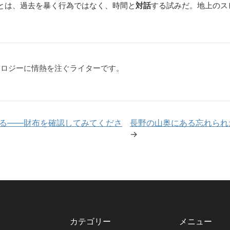
とは、過去を暴く行為ではなく、時間と
対話
する試みだ。地上のス
クノロジーに情熱を注ぐライターです。
ある——財布を確認してみてくださ
長野の山奥にある忘れられ
→