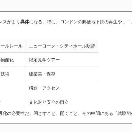
ンスがより
具体
になる。特に、ロンドンの郵便地下鉄の再生や、ニ
メールレール
ニューヨーク・シティホール駅跡
博物館化
限定見学ツアー
下技術
建築美・保存
構造・アクセス
営
文化財と安全の両立
適化
の必要性だ。閉ざすこと、開くこと、その中間にある「試験的