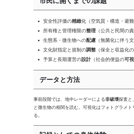
市民に開くまでの課題
安全性評価の
精緻
化（空気質・構造・避難
所有権と管理権限の
整理
（公共と民間の責
生態系・微生物への
配慮
（無菌化に伴う文
文化財指定と規制の
調整
（保全と収益化の
予算と長期運営の
設計
（社会的便益の
可視
データと方法
事前段階では、地中レーダーによる
非破壊
探査と、
と微生物の相関を読む。可視化はフォトグラメト
る。