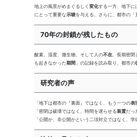
地上の風景がめまぐるしく
変化
する一方、地下に
にとって重要な
示唆
を与える。さらに、都市の「
70年の封鎖が残したもの
酸素、湿度、微生物、そして人の
不在
。長期密閉
も起きなかった
期間
」の記録を読み取り、都市の
研究者の声
「地下は都市の『裏面』ではなく、もう一つの
表
「密閉は破壊ではなく、時間を遅らせる
装置
だっ
「公開か、非公開かという二項対立ではなく、学