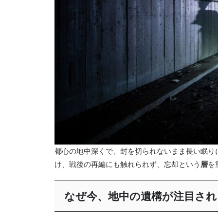
都心の地中深くで、封を切られないまま長い眠り
け、戦後の再編にも触れられず、忘却という
層
を
なぜ今、地中の遺構が注目され