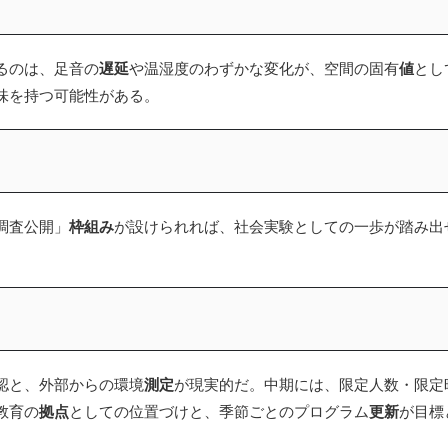
るのは、足音の
遅延
や温湿度のわずかな変化が、空間の固有
値
とし
味を持つ可能性がある。
調査公開」
枠組み
が設けられれば、社会実験としての一歩が踏み出
認と、外部からの環境
測定
が現実的だ。中期には、限定人数・限定
教育の
拠点
としての位置づけと、季節ごとのプログラム
更新
が目標