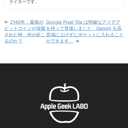
ライターです。
←
2140年：最後の
Google Pixel 10a は明確なアイデア
ビットコインが採掘
を持って登場しました。Gemini を高
された時、何が起こ
音域に上げずにポケットに入れること
るのか？
ができます。
→