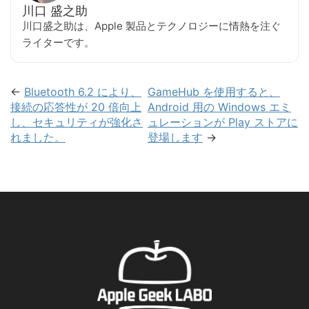
川口 盛之助
川口盛之助は、Apple 製品とテクノロジーに情熱を注ぐ
ライターです。
←
Bluetooth 6.2 により、
GameHub を使用すると、
接続の応答性が 20 倍向上
Android 用の Windows エミ
し、セキュリティが強化さ
ュレーションが Play ストアに
れました。
登場します
→