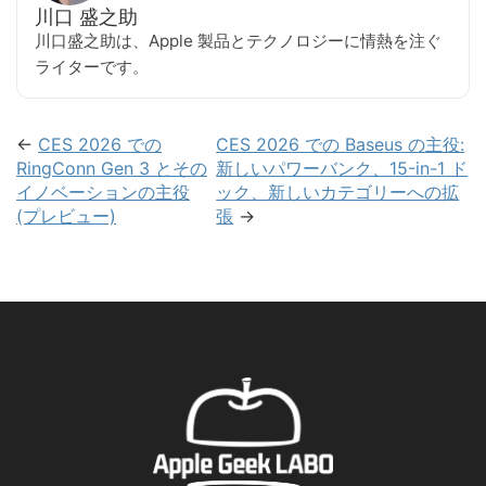
川口 盛之助
川口盛之助は、Apple 製品とテクノロジーに情熱を注ぐ
ライターです。
←
CES 2026 での
CES 2026 での Baseus の主役:
RingConn Gen 3 とその
新しいパワーバンク、15-in-1 ド
イノベーションの主役
ック、新しいカテゴリーへの拡
(プレビュー)
張
→