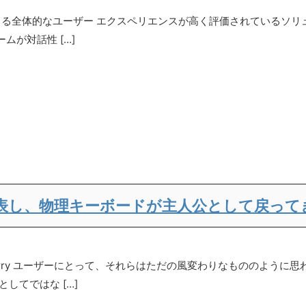
供できる全体的なユーザー エクスペリエンスが高く評価されているソ
ムが対話性 […]
Elite を発表し、物理キーボードが主人公として戻
Berry ユーザーにとって、それらはただの風変わりなもののよう
してではな […]