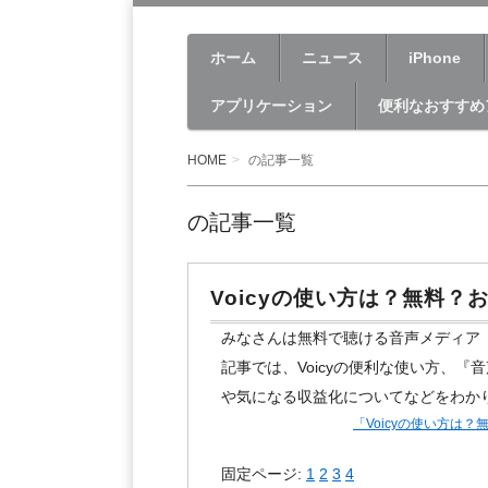
アップル社の製品を中心に、ハイテク
ホーム
ニュース
iPhone
Apple Geek LABO
アプリケーション
便利なおすすめ
HOME
の記事一覧
の記事一覧
Voicyの使い方は？無料
みなさんは無料で聴ける音声メディア『
記事では、Voicyの便利な使い方、『
や気になる収益化についてなどをわか
「Voicyの使い方は
固定ページ:
1
2
3
4