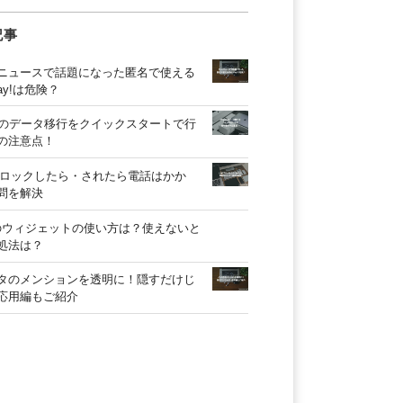
記事
ニュースで話題になった匿名で使える
Yay!は危険？
oneのデータ移行をクイックスタートで行
の注意点！
Eブロックしたら・されたら電話はかか
問を解決
lyのウィジェットの使い方は？使えないと
処法は？
タのメンションを透明に！隠すだけじ
応用編もご紹介