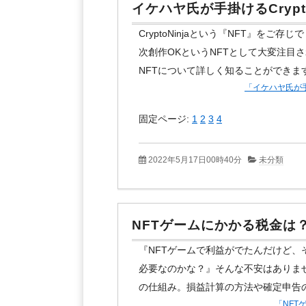
イケハヤ氏が手掛けるCrypto
CryptoNinjaという『NFT』をご存
次創作OKというNFTとして大変注目され
NFTについて詳しく知ることができま
「イケハヤ氏が手掛
固定ページ:
1
2
3
4
2022年5月17日00時40分
未分類
NFTゲームにかかる税金は
『NFTゲームで利益がでたんだけど
必要なのかな？』そんな不安はありま
の仕組み。損益計算の方法や確定申告
「NF