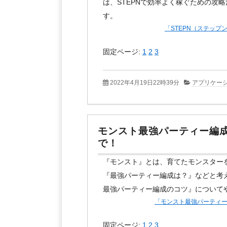
は、STEPNで効率よく稼ぐための攻
す。
「STEPN（ステッ
固定ページ:
1
2
3
2022年4月19日22時39分
アプリケー
モンスト最強パーティー編
で！
『モンスト』とは、育てたモンスター
『最強パーティー編成は？』などと考
最強パーティー編成のコツ』について
「モンスト最強パーティ
固定ページ:
1
2
3