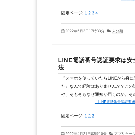
固定ページ:
1
2
3
4
2022年5月2日17時33分
未分類
LINE電話番号認証要求は
法
『スマホを使っていたらLINEから身
た』なんて経験はありませんか？この
や、そもそもなぜ通知が届くのか。そ
「LINE電話番号認証
固定ページ:
1
2
3
2022年4月21日03時10分
アプリケー